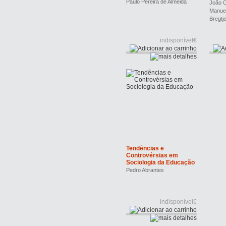
Paulo Pereira de Almeida
João 
Manuel
Bregtj
indisponível€
Tendências e
Controvérsias em
Sociologia da Educação
Pedro Abrantes
indisponível€