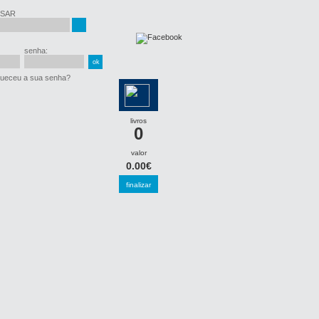
SAR
senha:
ueceu a sua senha?
livros
0
valor
0.00€
finalizar