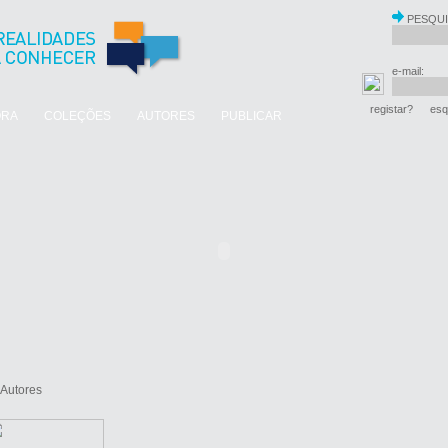
PESQUI
e-mail:
registar?
esq
ORA
COLEÇÕES
AUTORES
PUBLICAR