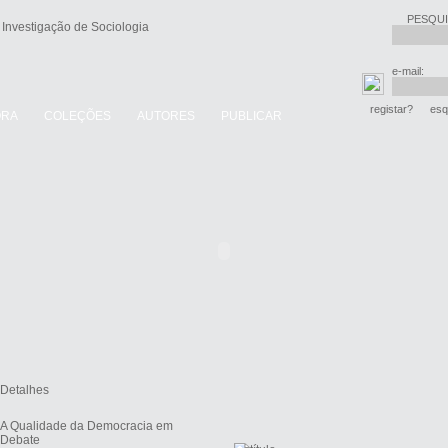
PESQUI
e-mail:
registar?
esq
ORA
COLEÇÕES
AUTORES
PUBLICAR