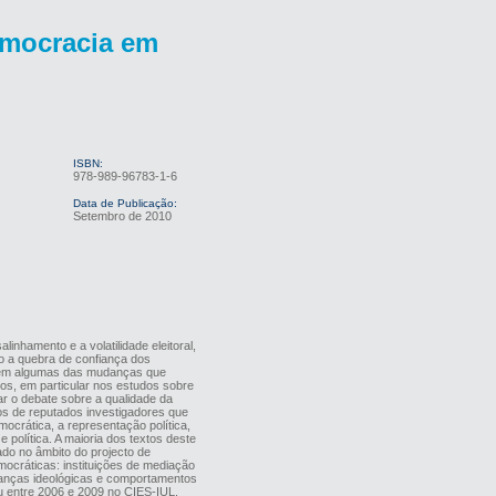
emocracia em
ISBN:
978-989-96783-1-6
Data de Publicação:
Setembro de 2010
linhamento e a volatilidade eleitoral,
mo a quebra de confiança dos
ituem algumas das mudanças que
os, em particular nos estudos sobre
r o debate sobre a qualidade da
os de reputados investigadores que
crática, a representação política,
 e política. A maioria dos textos deste
zado no âmbito do projecto de
mocráticas: instituições de mediação
danças ideológicas e comportamentos
eu entre 2006 e 2009 no CIES-IUL.