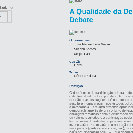
A Qualidade da D
Debate
Organizadores:
José Manuel Leite Viegas
Susana Santos
Sérgio Faria
Coleção:
Geral
Temas:
Ciência Política
Descrição:
O decréscimo da participação política, o desa
o declínio da identidade partidária, bem co
cidadãos nas instituições políticas, const
suscitaram uma viragem nos estudos polític
a democracia. Esta obra pretende aprofunda
democracia através de um conjunto de text
abrangem temáticas como a deliberação demo
os valores e atitudes e a participação social
livro resultou do trabalho de pesquisa reali
investigação “Participação e deliberação de
sociopolítica (partidos e associações), mu
políticos”, financiado pela FCT, que decorr