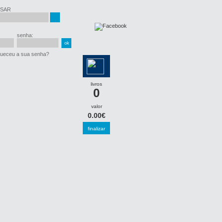
SAR
senha:
ueceu a sua senha?
livros
0
valor
0.00€
finalizar